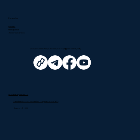
Мапа сайту:
Головна
Про проєкт
у Чеській
Зворотний звʼязок
Соціальні мережі Асоціації інноваційної та цифрової освіти (АІDE)
FUN
DA
C
J
A
PRO
FUTURO
Політика конфіденційності
Розробник – Асоціація інноваційної та цифрової освіти (AIDE)
Copyright © 2025